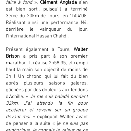
faire à fond
»,
Clément Anglada
s’en
est bien sorti, puisqu’il a terminé
3ème du 20km de Tours, en 1h04’08.
Réalisant ainsi une performance N4,
derrière le vainqueur du jour,
l’international Hassan Chahdi.
Présent également à Tours,
Walter
Brison
a pris part à son premier
marathon. Il réalise 2h58’35, et rempli
haut la main son objectif de moins de
3h ! Un chrono qui lui fait du bien
après plusieurs saisons galères,
gâchées par des douleurs aux tendons
d’Achille. «
Je me suis baladé pendant
32km. J’ai attendu la fin pour
accélérer et revenir sur un groupe
devant moi
» expliquait Walter avant
de penser à la suite « j
e ne suis pas
euphorique, je connais la valeur de ce