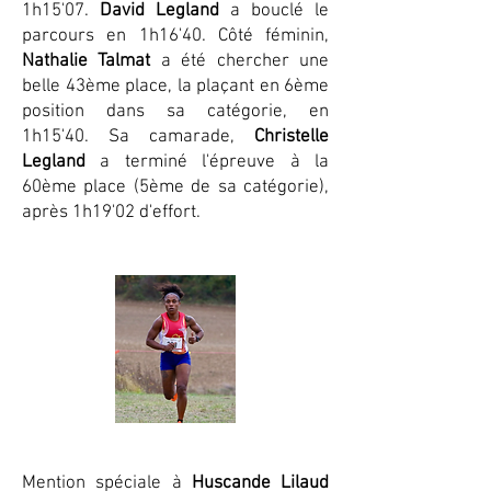
1h15'07.
David Legland
a bouclé le
parcours en 1h16'40. Côté féminin,
Nathalie Talmat
a été chercher une
belle 43ème place, la plaçant en 6ème
position dans sa catégorie, en
1h15'40. Sa camarade,
Christelle
Legland
a terminé l'épreuve à la
60ème place (5ème de sa catégorie),
après 1h19'02 d'effort.
Mention spéciale à
Huscande Lilaud