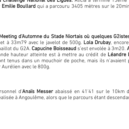
u Challenge National des Ligues.
Alicia a terminé 13ème
r
Emilie Boullard
qui a parcouru 3405 mètres sur le 20mi
eeting d’Automne du Stade Niortais où quelques G2istes fi
 jet à 33m79 avec le javelot de 500g.
Lola Drubay
, encor
aillot du G2A.
Capucine Boisseaud
s’est envolée à 3m20.
ande hauteur atteinte est à mettre au crédit de
Léandre 
nt tenus dans un mouchoir de poche, mais ils n’avaient
 Aurélien avec le 800g.
rsonnel d'
Anaïs Messer
abaissé en 41'41 sur le 10km d
éalisée à Angoulême, alors que le parcours étant descenda