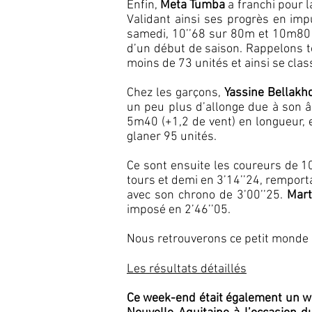
Enfin,
Meta Tumba
a franchi pour l
Validant ainsi ses progrès en imp
samedi, 10’’68 sur 80m et 10m80 a
d’un début de saison. Rappelons t
moins de 73 unités et ainsi se clas
Chez les garçons,
Yassine Bellakh
un peu plus d’allonge due à son 
5m40 (+1,2 de vent) en longueur, 
glaner 95 unités.
Ce sont ensuite les coureurs de 1
tours et demi en 3’14’’24, remporta
avec son chrono de 3’00’’25.
Mar
imposé en 2’46’’05.
Nous retrouverons ce petit monde l
Les résultats détaillés
Ce week-end était également un wee