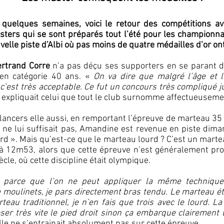
quelques semaines, voici le retour des compétitions 
ers qui se sont préparés tout l’été pour les championnat
elle piste d’Albi où pas moins de quatre médailles d’or ont
ertrand Corre
n’a pas déçu ses supporters en se parant d
 en catégorie 40 ans. «
On va dire que malgré l’âge et 
c’est très acceptable. Ce fut un concours très compliqué
expliquait celui que tout le club surnomme affectueuseme
es lancers elle aussi, en remportant l’épreuve de marteau 35
e lui suffisait pas, Amandine est revenue en piste dima
rd ». Mais qu’est-ce que le marteau lourd ? C’est un mart
à 12m53, alors que cette épreuve n’est généralement pr
le, où cette discipline était olympique.
e parce que l’on ne peut appliquer la même technique 
 moulinets, je pars directement bras tendu. Le marteau étan
au traditionnel, je n’en fais que trois avec le lourd. La 
ser très vite le pied droit sinon ça embarque clairement 
le ne s’entrainait absolument pas sur cette épreuve.