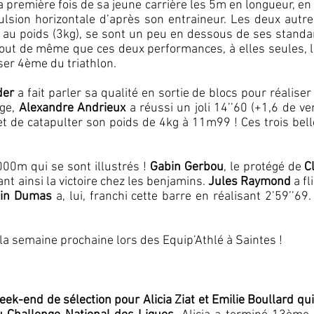
a première fois de sa jeune carrière les 5m en longueur, en
ulsion horizontale d’après son entraineur. Les deux aut
u poids (3kg), se sont un peu en dessous de ses standard
out de même que ces deux performances, à elles seules, 
ser 4ème du triathlon.
der
a fait parler sa qualité en sortie de blocs pour réalise
âge,
Alexandre Andrieux
a réussi un joli 14’’60 (+1,6 de v
et de catapulter son poids de 4kg à 11m99 ! Ces trois bel
000m qui se sont illustrés !
Gabin Gerbou
, le protégé de
C
nt ainsi la victoire chez les benjamins.
Jules Raymond
a fl
tin Dumas
a, lui, franchi cette barre en réalisant 2’59’’69
a semaine prochaine lors des Equip’Athlé à Saintes !
k-end de sélection pour Alicia Ziat et Emilie Boullard qu