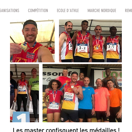
GANISATIONS
COMPÉTITION
ECOLE D'ATHLE
MARCHE NORDIQUE
REMI
Les master confisquent les médailles !