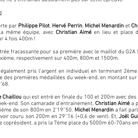
d
erte par
Philippe Pilot
,
Hervé Perrin
,
Michel Menardin
et
Chr
 La même équipe, avec
Christian Aimé
en lieu et place
r 4 fois 400m !
ntrée fracassante pour sa première avec le maillot du G2A 
deuxième, respectivement sur 400m, 800m et 1500m.
 a également pris l’argent en individuel en terminant 2èm
e des premières médaillées du week-end, en montant su
’68.
 Chaillou
qui est entré en finale du 100 et 200m avec des 
 week-end. Son camarade d’entrainement,
Christian Aimé
a p
5ème de son 800m en 2’19’’50.
Michel Menardin
a fait par
oir couru son 200m en 29’’16 (+0,6 de vent). Et,
Joël Gu
de coprésident, a pris la 7ème place du 5000m 60-70ans en