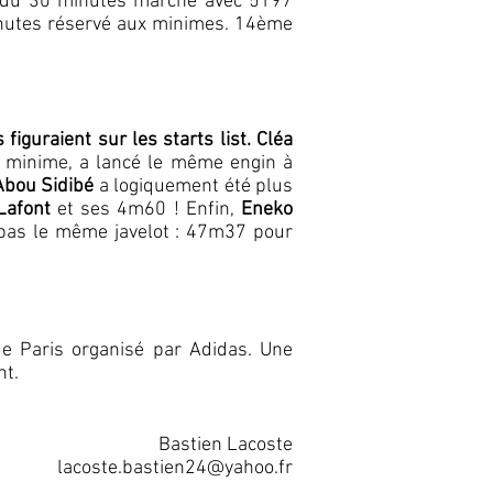
 du 30 minutes marche avec 5197
nutes réservé aux minimes. 14ème
guraient sur les starts list. Cléa
e minime, a lancé le même engin à
Abou Sidibé
a logiquement été plus
Lafont
et ses 4m60 ! Enfin,
Eneko
 pas le même javelot : 47m37 pour
e Paris organisé par Adidas. Une
nt.
Bastien Lacoste
lacoste.bastien24@yahoo.fr