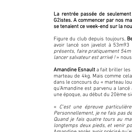
La rentrée passée de seulement 
G2istes. A commencer par nos mast
se tenaient ce week-end sur la nouv
Figure du club depuis toujours,
B
avoir lancé son javelot à 53m93
présents, faire pratiquement 54m 
lancer salvateur est arrivé !
» nous 
Amandine Esnault
a fait briller l
marteau de 4kg. Mais comme cela n
dans le concours du « marteau lou
qu’Amandine est parvenu a lancé 
une époque, au début du 20ème sièc
«
C’est une épreuve particulièr
Personnellement, je ne fais pas de
Quand je fais quatre tours au marte
longtemps deux pieds, et venir po
Amandine après avoir précisé qu’el