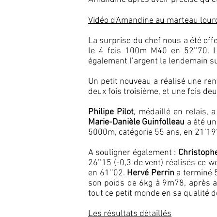
Vidéo d'Amandine au marteau lour
La surprise du chef nous a été off
le 4 fois 100m M40 en 52’’70.
également l’argent le lendemain su
Un petit nouveau a réalisé une re
deux fois troisième, et une fois 
Philipe Pilot
, médaillé en relais,
Marie-Danièle Guinfolleau
a été un
5000m, catégorie 55 ans, en 21’19’
A souligner également :
Christophe
26’’15 (-0,3 de vent) réalisés ce
en 61’’02.
Hervé Perrin
a terminé 
son poids de 6kg à 9m78, après av
tout ce petit monde en sa qualité 
Les résultats détaillés