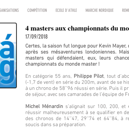
GANISATIONS
COMPÉTITION
ECOLE D'ATHLE
MARCHE NORDIQUE
REMI
4 masters aux championnats du mo
17/09/2018
Certes, la saison fut longue pour Kevin Mayer,
après ses mésaventures londoniennes. Mai
masters qui défendaient, eux, leurs chanc
championnats du monde master !
En catégorie 55 ans,
Philippe Pilot
, tout d’ab
(-1,7 de vent) en série du 200m, avant de se h
à un chrono de 58’’96 réussi en série. Puis il 
de séjour, avec ses camarades de l’équipe de Fr
Michel Ménardin
s’alignait sur 100, 200, et
réussir malheureusement à se qualifier en dem
des chronos de 14’’47, 29’’74 et 64’’84, à r
soucis dans sa préparation.