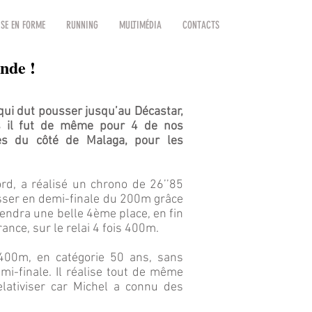
SE EN FORME
RUNNING
MULTIMÉDIA
CONTACTS
nde !
 qui dut pousser jusqu’au Décastar,
s il fut de même pour 4 de nos
es du côté de Malaga, pour les
ord, a réalisé un chrono de 26’’85
isser en demi-finale du 200m grâce
prendra une belle 4ème place, en fin
ance, sur le relai 4 fois 400m.
 400m, en catégorie 50 ans, sans
i-finale. Il réalise tout de même
elativiser car Michel a connu des