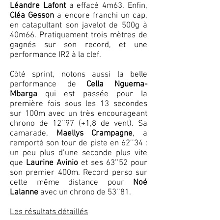
Léandre Lafont
a effacé 4m63. Enfin,
Cléa Gesson
a encore franchi un cap,
en catapultant son javelot de 500g à
40m66. Pratiquement trois mètres de
gagnés sur son record, et une
performance IR2 à la clef.
Côté sprint, notons aussi la belle
performance de
Cella Nguema-
Mbarga
qui est passée pour la
première fois sous les 13 secondes
sur 100m avec un très encourageant
chrono de 12’’97 (+1,8 de vent). Sa
camarade,
Maellys Crampagne
, a
remporté son tour de piste en 62’’34 :
un peu plus d’une seconde plus vite
que
Laurine Avinio
et ses 63’’52 pour
son premier 400m. Record perso sur
cette même distance pour
Noé
Lalanne
avec un chrono de 53’’81.
Les résultats détaillés