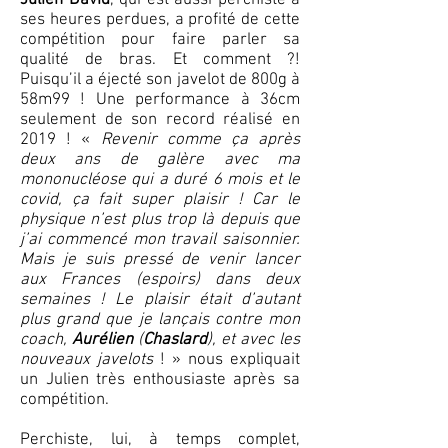
Julien David
, qui est aussi perchiste à
ses heures perdues, a profité de cette
compétition pour faire parler sa
qualité de bras. Et comment ?!
Puisqu’il a éjecté son javelot de 800g à
58m99 ! Une performance à 36cm
seulement de son record réalisé en
2019 ! «
Revenir comme ça après
deux ans de galère avec ma
mononucléose qui a duré 6 mois et le
covid, ça fait super plaisir ! Car le
physique n’est plus trop là depuis que
j’ai commencé mon travail saisonnier.
Mais je suis pressé de venir lancer
aux Frances (espoirs) dans deux
semaines ! Le plaisir était d’autant
plus grand que je lançais contre mon
coach,
Aurélien
(
Chaslard
), et avec les
nouveaux javelots
! » nous expliquait
un Julien très enthousiaste après sa
compétition.
Perchiste, lui, à temps complet,