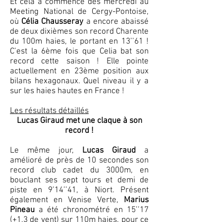
Et cela a commencé dès mercredi au
Meeting National de Cergy-Pontoise,
où
Célia Chausseray
a encore abaissé
de deux dixièmes son record Charente
du 100m haies, le portant en 13’’61 !
C’est la 6ème fois que Celia bat son
record cette saison ! Elle pointe
actuellement en 23ème position aux
bilans hexagonaux. Quel niveau il y a
sur les haies hautes en France !
Les résultats détaillés
Lucas Giraud met une claque à son
record !
Le même jour,
Lucas Giraud
a
amélioré de près de 10 secondes son
record club cadet du 3000m, en
bouclant ses sept tours et demi de
piste en 9’14’’41, à Niort. Présent
également en Venise Verte,
Marius
Pineau
a été chronométré en 15’’17
(+1,3 de vent) sur 110m haies, pour ce