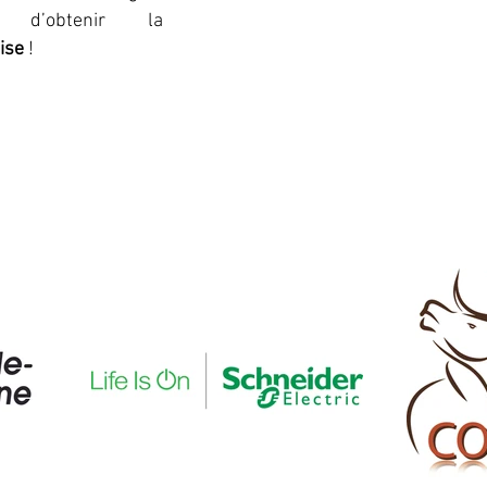
nt d’obtenir la
ise
!