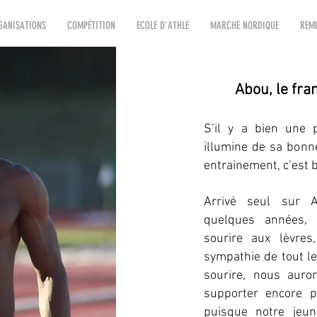
GANISATIONS
COMPÉTITION
ECOLE D'ATHLE
MARCHE NORDIQUE
REMI
Abou, le fran
S’il y a bien une 
illumine de sa bon
entrainement, c’est 
Arrivé seul sur 
quelques années, 
sourire aux lèvres,
sympathie de tout l
sourire, nous auron
supporter encore p
puisque notre jeune