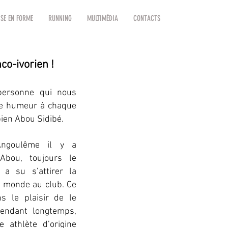
SE EN FORME
RUNNING
MULTIMÉDIA
CONTACTS
co-ivorien !
personne qui nous
ne humeur à chaque
bien Abou Sidibé.
Angoulême il y a
Abou, toujours le
 a su s’attirer la
e monde au club. Ce
s le plaisir de le
endant longtemps,
 athlète d’origine