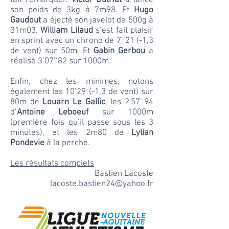
fait remarquer.
Victor Dutriat
a lancé
son poids de 3kg à 7m98. Et
Hugo
Gaudout
a éjecté son javelot de 500g à
31m03.
William Lilaud
s’est fait plaisir
en sprint avec un chrono de 7’’21 (-1,3
de vent) sur 50m. Et
Gabin Gerbou
a
réalisé 3’07’’82 sur 1000m.
Enfin, chez les minimes, notons
également les 10’29 (-1,3 de vent) sur
80m de
Louarn Le Gallic
, les 2'57’’94
d’
Antoine Leboeuf
sur 1000m
(première fois qu’il passe sous les 3
minutes), et les 2m80 de
Lylian
Pondevie
à la perche.
Les résultats complets
Bastien Lacoste
lacoste.bastien24@yahoo.fr