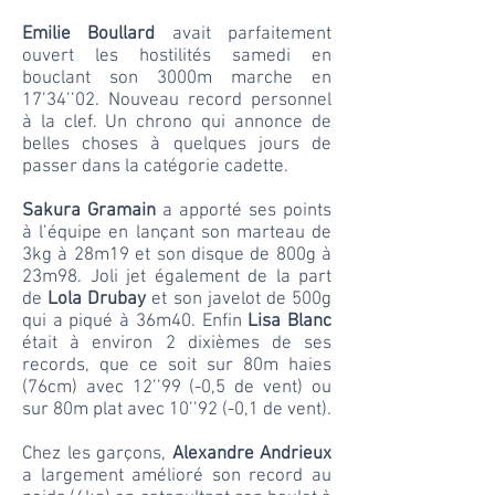
Emilie Boullard
avait parfaitement
ouvert les hostilités samedi en
bouclant son 3000m marche en
17’34’’02. Nouveau record personnel
à la clef. Un chrono qui annonce de
belles choses à quelques jours de
passer dans la catégorie cadette.
Sakura Gramain
a apporté ses points
à l’équipe en lançant son marteau de
3kg à 28m19 et son disque de 800g à
23m98. Joli jet également de la part
de
Lola Drubay
et son javelot de 500g
qui a piqué à 36m40. Enfin
Lisa Blanc
était à environ 2 dixièmes de ses
records, que ce soit sur 80m haies
(76cm) avec 12’’99 (-0,5 de vent) ou
sur 80m plat avec 10’’92 (-0,1 de vent).
Chez les garçons,
Alexandre Andrieux
a largement amélioré son record au