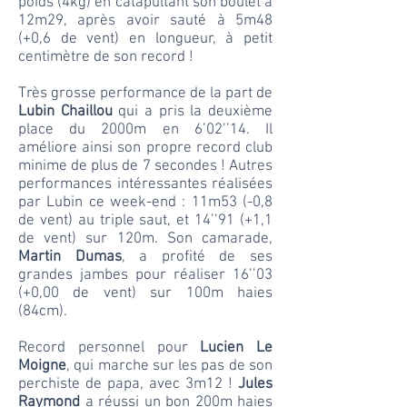
poids (4kg) en catapultant son boulet à
12m29, après avoir sauté à 5m48
(+0,6 de vent) en longueur, à petit
centimètre de son record !
Très grosse performance de la part de
Lubin Chaillou
qui a pris la deuxième
place du 2000m en 6’02’’14. Il
améliore ainsi son propre record club
minime de plus de 7 secondes ! Autres
performances intéressantes réalisées
par Lubin ce week-end : 11m53 (-0,8
de vent) au triple saut, et 14’’91 (+1,1
de vent) sur 120m. Son camarade,
Martin Dumas
, a profité de ses
grandes jambes pour réaliser 16’’03
(+0,00 de vent) sur 100m haies
(84cm).
Record personnel pour
Lucien Le
Moigne
, qui marche sur les pas de son
perchiste de papa, avec 3m12 !
Jules
Raymond
a réussi un bon 200m haies