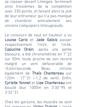
se classer devant Limoges, terminant
ainsi troisièmes de la compétition
avec 330 points, et faisant alors la joie
de leur entraineur qui n’a pas manqué
de chambrer amicalement ses
anciens coéquipiers limougeauds.
Le concours de saut en hauteur a vu
Louise Cario
et
Jade Galois
passer
respectivement 1m24 et 1m36.
Capucine Orain
, après une petite
blessure, a été chronométrée en 7’’22
sur 50m, toute proche de son record
malgré un vent défavorable de
-0,6m/seconde. Beau chrono
également de
Thaïs Chantereau
sur
120m : 17’’31 (-1,2 de vent). Enfin,
Cyrielle Yonnet
et
Lise Chantereau
ont
bouclé leur 1000m en 3’30’’95 et
3’32’’31.
Chez les garçons, les musclés se sont