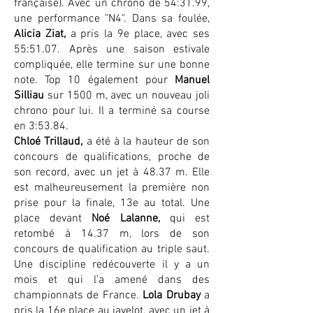
française). Avec un chrono de 54:31.99,
une performance "N4". Dans sa foulée,
Alicia Ziat,
a pris la 9e place, avec ses
55:51.07. Après une saison estivale
compliquée, elle termine sur une bonne
note. Top 10 également pour
Manuel
Silliau
sur 1500 m, avec un nouveau joli
chrono pour lui. Il a terminé sa course
en 3:53.84.
Chloé Trillaud,
a été à la hauteur de son
concours de qualifications, proche de
son record, avec un jet à 48.37 m. Elle
est malheureusement la première non
prise pour la finale, 13e au total. Une
place devant
Noé Lalanne,
qui est
retombé à 14.37 m, lors de son
concours de qualification au triple saut.
Une discipline redécouverte il y a un
mois et qui l'a amené dans des
championnats de France.
Lola Drubay
a
pris la 16e place au javelot, avec un jet à