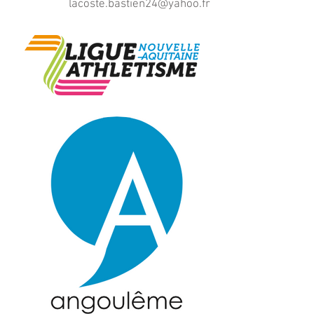
lacoste.bastien24@yahoo.fr