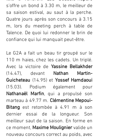
s'offre un bond à 3.30 m, le meilleur de
sa saison estival, au saut à la perche.
Quatre jours après son concours à 3.15
m, lors du meeting perch à table de
Talence. De quoi lui redonner le brin de
confiance qui lui manquait peut-être.
Le G2A a fait un beau tir groupé sur le
110 m haies, chez les cadets. Un triplé.
Avec la victoire de
Yassine Bellakhder
(14.47), devant
Nathan Martin-
Guicheteau
(14.95) et
Yossef Hamdaoui
(15.03). Podium également pour
Nathanaël Marfin
, qui a propulsé son
marteau à 49.77 m.
Clémentine Mepoui-
Bitang
est retombée à 4.91 m à son
dernier essai de la longueur. Son
meilleur saut de la saison. En forme en
ce moment,
Maxime Moulignier
valide un
nouveau concours correct au poids, avec