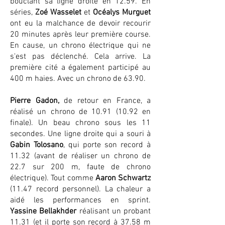
bouclant sa ligne droite en 12.59. En
séries,
Zoé Wasselet
et
Océalys Murguet
ont eu la malchance de devoir recourir
20 minutes après leur première course.
En cause, un chrono électrique qui ne
s'est pas déclenché. Cela arrive. La
première cité a également participé au
400 m haies. Avec un chrono de 63.90.
Pierre Gadon,
de retour en France, a
réalisé un chrono de
10.91 (10.92
en
finale). Un beau chrono sous les 11
secondes. Une ligne droite qui a souri à
Gabin Tolosano
, qui porte son record à
11.32 (avant de réaliser un chrono de
22.7 sur 200 m, faute de chrono
électrique). Tout comme
Aaron Schwartz
(11.47 record personnel). La chaleur a
aidé les performances en sprint.
Yassine Bellakhder
réalisant un probant
11.31 (et il porte son record à 37.58 m