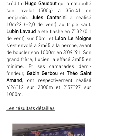
crédit d’
Hugo Gaudout
qui a catapulté
son javelot (500g) à 35m41 en
benjamin.
Jules Cantarini
a réalisé
10m22 (+2,0 de vent) au triple saut.
Lubin Lavaud
a été flashé en 7’’32 (0,1
de vent) sur 50m, et
Léon Le Moigne
s’est envolé à 2m65 à la perche, avant
de boucler son 1000m en 3’09’’91. Son
grand frère, Lucien, a effacé 3m55 en
minime. Et ses camarades demi-
fondeur,
Gabin Gerbou
et
Théo Saint
Amand
, ont respectivement réalisé
6’26’’12 sur 2000m et 2’57’’97 sur
1000m.
Les résultats détaillés