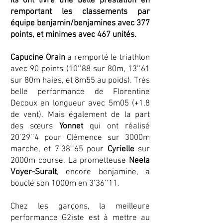
Ils ont livré une belle prestation en
remportant les classements par
équipe benjamin/benjamines avec 377
points, et minimes avec 467 unités.
Capucine Orain
a remporté le triathlon
avec 90 points (10’’88 sur 80m, 13’’61
sur 80m haies, et 8m55 au poids). Très
belle performance de Florentine
Decoux en longueur avec 5m05 (+1,8
de vent). Mais également de la part
des sœurs
Yonnet
qui ont réalisé
20’29’’4 pour Clémence sur 3000m
marche, et 7’38’’65 pour
Cyrielle
sur
2000m course. La prometteuse
Neela
Voyer-Suralt
, encore benjamine, a
bouclé son 1000m en 3’36’’11.
Chez les garçons, la meilleure
performance G2iste est à mettre au