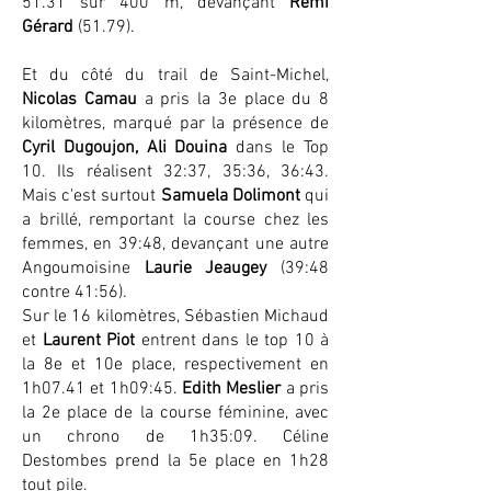
51.31 sur 400 m, devançant
Rémi
Gérard
(51.79).
Et du côté du trail de Saint-Michel,
Nicolas Camau
a pris la 3e place du 8
kilomètres, marqué par la présence de
Cyril Dugoujon, Ali Douina
dans le Top
10. Ils réalisent 32:37, 35:36, 36:43.
Mais c'est surtout
Samuela Dolimont
qui
a brillé, remportant la course chez les
femmes, en 39:48, devançant une autre
Angoumoisine
Laurie Jeaugey
(39:48
contre 41:56).
Sur le 16 kilomètres, Sébastien Michaud
et
Laurent Piot
entrent dans le top 10 à
la 8e et 10e place, respectivement en
1h07.41 et 1h09:45.
Edith Meslier
a pris
la 2e place de la course féminine, avec
un chrono de 1h35:09. Céline
Destombes prend la 5e place en 1h28
tout pile.