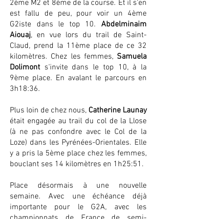
2ème M2 et 8ème de la course. Et il s'en
est fallu de peu, pour voir un 4ème
G2iste dans le top 10.
Abdelminaim
Aiouaj
, en vue lors du trail de Saint-
Claud, prend la 11ème place de ce 32
kilomètres. Chez les femmes,
Samuela
Dolimont
s'invite dans le top 10, à la
9ème place. En avalant le parcours en
3h18:36.
Plus loin de chez nous,
Catherine Launay
était engagée au trail du col de la Llose
(à ne pas confondre avec le Col de la
Loze) dans les Pyrénées-Orientales. Elle
y a pris la 5ème place chez les femmes,
bouclant ses 14 kilomètres en 1h25:51.
Place désormais à une nouvelle
semaine. Avec une échéance déjà
importante pour le G2A, avec les
championnats de France de semi-