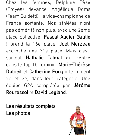
Chez les femmes, Delphine Pèse
(Troyes) devance Angélique Doms
(Team Guidetti), la vice-championne de
France sortante. Nos athlètes n'ont
pas démérité non plus, avec une 2ème
place collective.
Pascal Augier-Gautie
!
prend la 16e place,
Joël Merzeau
accroche une 31e place. Mais c'est
surtout
Nathalie Talmat
qui rentre
dans le top 10 féminin.
Marie-Thérèse
Duthei
l et
Catherine Pongin
terminent
2e et 3e, dans leur catégorie. Une
équipe G2A complétée par
Jérôme
Rouressol
et
David Legland
.
Les résultats complets
Les photos
Les photos