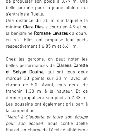
de propulser son poids à 8.79 m. Une
belle journée pour la jeune athlète qui
s'entraîne à Ruelle.
Une distance du 30 m sur laquelle la
minime
Clara Dias
a couru en 4.9 et ou
la benjamine
Romane Levazeux
a couru
en 5.2. Elles ont propulsé leur poids
respectivement à 6.85 m et 6.61 m.
Chez les garçons, on peut noter les
belles performances de
Clarens Carette
e
t
Selyan Douina,
qui ont tous deux
marqué 33 points sur 30 m, avec un
chrono de 5.0. Avant, tous deux, de
franchir 1.30 m à la hauteur. Et ce
dernier propulsera son poids à 7.33 m.
Les poussins ont également pris part à
la compétition.
"
Merci à Claudette et toute son équipe
pour son accueil
", nous confie Joëlle
Pouzet, en charge de l'école d'athlétisme