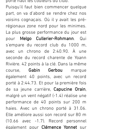
porté haut les couleurs du club.
Puisqu'il faut bien commencer quelque
part, on va d'abord se rendre chez nos
voisins cognaçais. Où il y avait les pré-
régionaux zone nord pour les minimes.
La plus grosse performance du jour est
pour
Melgo Cullerier-Rohmann
. Qui
s'empare du record club du 1000 m,
avec un chrono de 2:40.90. À une
seconde du record charente de Yoann
Rivière. 42 points à la clé. Dans la même
course,
Gabin Gerbou
marque
également 40 points, avec un record
porté à 2:44.73. Et pour la première fois
de sa jeune carrière,
Capucine Orain
,
malgré un vent négatif (-1.4) réalise une
performance de 40 points sur 200 m
haies. Avec un chrono porté à 31.06.
Elle améliore aussi son record sur 80 m
(10.66 avec -1.7). Record personnel
également pour
Clémence Yonnet
sur