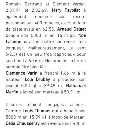
Romain Bertrand et Clément Verger.
2:01.94 et 2:02.69.
Mary Fayollat
a
également repoussé son record
personnel sur 400 m haies, avec un tour
de piste avalé en 62.55.
Arnaud Delaat
boucle son 5000 m en 15:21.58.
Noé
Lalanne
aurait pu battre son record à la
longueur. Malheureusement, le vent
(+2.3) est un peu trop capricieux pour
son bond à 6.76 m. Néanmoins, la forme
semble être bien là !
Clémence Varin
a franchi 1.66 m à la
hauteur.
Lola Drubay
a propulsé son
javelot (500 g) à 39.49 m.
Nathanaël
Marfin
a
lancé son marteau à 53.91 m.
D'autres étaient engagés ailleurs.
Comme
Louis Thomas
qui a bouclé son
5000 m en 15:59.41 à Mont-de-Marsan.
Célia Chausseray
est revenue sur 400 m