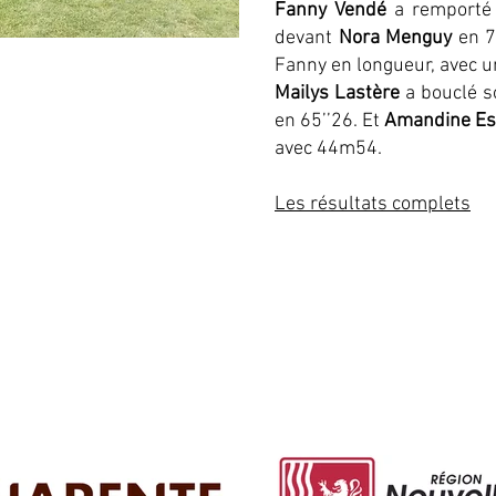
Fanny Vendé
a remporté 
devant
Nora Menguy
en 7
Fanny en longueur, avec u
Mailys Lastère
a bouclé so
en 65’’26. Et
Amandine Es
avec 44m54.
Les résultats complets