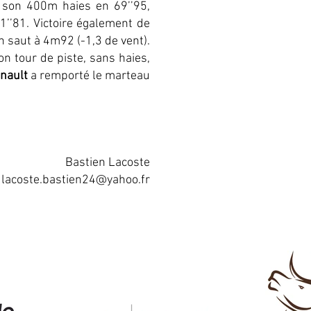
son 400m haies en 69’’95,
1’’81. Victoire également de
n saut à 4m92 (-1,3 de vent).
n tour de piste, sans haies,
nault
a remporté le marteau
Bastien Lacoste
lacoste.bastien24@yahoo.fr