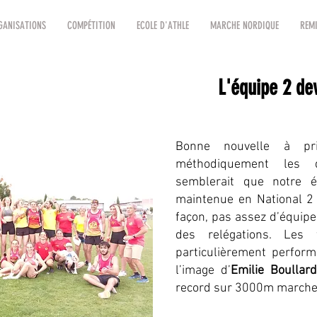
GANISATIONS
COMPÉTITION
ECOLE D'ATHLE
MARCHE NORDIQUE
REMI
L'équipe 2 dev
Bonne nouvelle à pri
méthodiquement les di
semblerait que notre é
maintenue en National 2 p
façon, pas assez d’équip
des relégations. Les 
particulièrement perform
l’image d’
Emilie Boullard
record sur 3000m marche, 