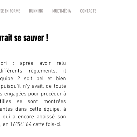
SE EN FORME
RUNNING
MULTIMÉDIA
CONTACTS
rait se sauver !
ori : après avoir relu
fférents règlements, il
quipe 2 soit bel et bien
uisqu’il n’y avait, de toute
es engagées pour procéder à
filles se sont montrées
antes dans cette équipe, à
qui a encore abaissé son
en 16’54’’64 cette fois-ci.