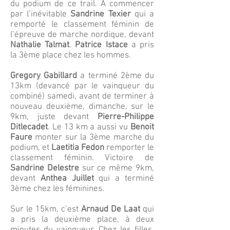
du podium de ce trail. A commencer
par l’inévitable
Sandrine Texier
qui a
remporté le classement féminin de
l’épreuve de marche nordique, devant
Nathalie Talma
t
.
Patrice Istace
a pris
la 3ème place chez les hommes.
Gregory Gabillard
a terminé 2ème du
13km (devancé par le vainqueur du
combiné) samedi, avant de terminer à
nouveau deuxième, dimanche, sur le
9km, juste devant
Pierre-Philippe
Ditlecadet
. Le 13 km a aussi vu
Benoit
Faure
monter sur la 3ème marche du
podium, et
Laetitia Fedon
remporter le
classement féminin. Victoire de
Sandrine Delestre
sur ce même 9km,
devant
Anthea Juillet
qui a terminé
3ème chez les féminines.
Sur le 15km, c’est
Arnaud De Laat
qui
a pris la deuxième place, à deux