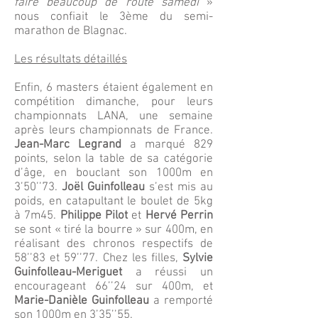
faire beaucoup de route samedi
»
nous confiait le 3ème du semi-
marathon de Blagnac.
Les résultats détaillés
Enfin, 6 masters étaient également en
compétition dimanche, pour leurs
championnats LANA, une semaine
après leurs championnats de France.
Jean-Marc Legrand
a marqué 829
points, selon la table de sa catégorie
d’âge, en bouclant son 1000m en
3’50’’73.
Joël Guinfolleau
s’est mis au
poids, en catapultant le boulet de 5kg
à 7m45.
Philippe Pilot
et
Hervé Perrin
se sont « tiré la bourre » sur 400m, en
réalisant des chronos respectifs de
58’’83 et 59’’77. Chez les filles,
Sylvie
Guinfolleau-Meriguet
a réussi un
encourageant 66’’24 sur 400m, et
Marie-Danièle Guinfolleau
a remporté
son 1000m en 3’35’’55.