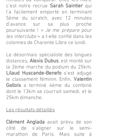
minutes du vainqueur. Chez les filles,
c’est notre recrue
Sarah Saintier
qui
l’a facilement emporté en terminant
5ème du scratch, avec 12 minutes
d’avance sur sa plus proche
poursuivante ! «
Je me prépare pour
les interclubs
» a t-elle confié dans les
colonnes de Charente Libre ce lundi.
Le désormais spécialiste des longues
distances,
Alexis Dubus
, est monté sur
la 2ème marche du podium du 25km.
Lilaud Huscande-Benefo
s’est adjugé
le classement féminin. Enfin,
Valentin
Gallois
a terminé 4ème du combiné
dont le 13km se courrait samedi, et le
25km dimanche.
Les résultats détaillés
Clément Anglada
avait prévu de son
côté de s’aligner sur le semi-
marathon de Paris. Mais suite à