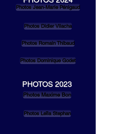
Photos Jean-Marie Pénigaud
Photos Didier Vilacha
Photos Romain Thibaud
Photos Dominique Godet
PHOTOS 2023
Photos Maxime Bon
Photos Leïla Stephan