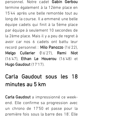
personnel. Notre cadet
Gabin Gerbou
termine également à la 12ème place en
15'44 après une belle remontée tout au
long de la course. Il a emmené une belle
équipe cadets qui finit à la 5ème place
par équipe à seulement 10 secondes de
la 2ème place. Mais il y a peu de regret à
avoir car nos 6 cadets ont battu leur
record personnel :
Milo Panozzo
(16'22),
Melgo Cullerier (
16'27),
Remi Niot
(16'47),
Ethan Le Houerou
(16'48) et
Hugo Gaudout
(17'17).
Carla Gaudout sous les 18
minutes au 5 km
Carla Gaudout
a impressionné ce week-
end. Elle confirme sa progression avec
un chrono de 17’50 et passe pour la
première fois sous la barre des 18’. Elle