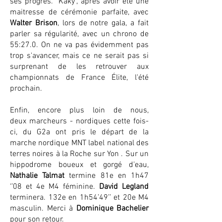
ses progrès. "Kaky", après avoir été une
maitresse de cérémonie parfaite, avec
Walter Brison
, lors de notre gala, a fait
parler sa régularité, avec un chrono de
55:27.0. On ne va pas évidemment pas
trop s'avancer, mais ce ne serait pas si
surprenant de les retrouver aux
championnats de France Élite, l'été
prochain.
Enfin, encore plus loin de nous,
deux
marcheurs - nordiques cette fois-
ci, du G2a ont pris le départ de la
marche nordique MNT label national des
terres noires à la Roche sur Yon . Sur un
hippodrome boueux et gorgé d’eau,
Nathalie Talmat
termine 81e en 1h47
‘’08 et 4e M4 féminine.
David Legland
terminera. 132e en 1h54’49’’ et 20e M4
masculin. Merci à
Dominique Bachelier
pour son retour.