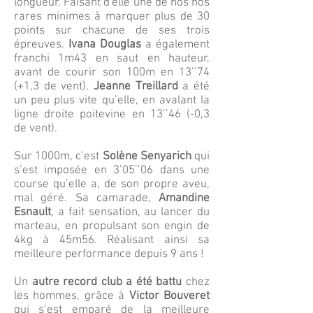
longueur. Faisant d'elle une de nos nos
rares minimes à marquer plus de 30
points sur chacune de ses trois
épreuves.
Ivana Douglas
a également
franchi 1m43 en saut en hauteur,
avant de courir son 100m en 13’’74
(+1,3 de vent).
Jeanne Treillard
a été
un peu plus vite qu’elle, en avalant la
ligne droite poitevine en 13’’46 (-0,3
de vent).
Sur 1000m, c’est
Solène Senyarich
qui
s’est imposée en 3’05’’06 dans une
course qu’elle a, de son propre aveu,
mal géré. Sa camarade,
Amandine
Esnault
, a fait sensation, au lancer du
marteau, en propulsant son engin de
4kg à 45m56. Réalisant ainsi sa
meilleure performance depuis 9 ans !
Un
autre record club a été battu
chez
les hommes, grâce à
Victor Bouveret
qui s’est emparé de la meilleure