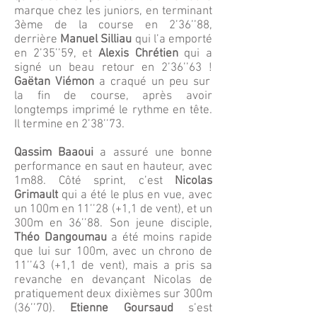
marque chez les juniors, en terminant
3ème de la course en 2’36’’88,
derrière
Manuel Silliau
qui l’a emporté
en 2’35’’59, et
Alexis Chrétien
qui a
signé un beau retour en 2’36’’63 !
Gaëtan Viémon
a craqué un peu sur
la fin de course, après avoir
longtemps imprimé le rythme en tête.
Il termine en 2’38’’73.
Qassim Baaoui
a assuré une bonne
performance en saut en hauteur, avec
1m88. Côté sprint, c’est
Nicolas
Grimault
qui a été le plus en vue, avec
un 100m en 11’’28 (+1,1 de vent), et un
300m en 36’’88. Son jeune disciple,
T
héo Dangoumau
a été moins rapide
que lui sur 100m, avec un chrono de
11’’43 (+1,1 de vent), mais a pris sa
revanche en devançant Nicolas de
pratiquement deux dixièmes sur 300m
(36’’70).
Etienne Goursaud
s’est