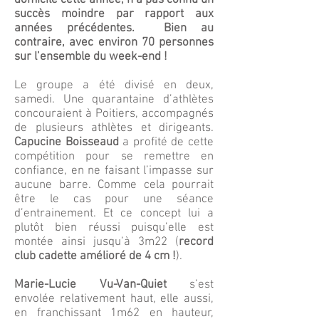
domicile cette année, n’a pas connu un
succès moindre par rapport aux
années
précédentes.
Bien au
contraire, avec environ 70 personnes
sur l’ensemble du week-end !
Le groupe a été divisé en deux,
samedi. Une quarantaine d’athlètes
concouraient à Poitiers, accompagnés
de plusieurs athlètes et dirigeants.
Capucine Boisseaud
a profité de cette
compétition pour se remettre en
confiance, en ne faisant l’impasse sur
aucune barre. Comme cela pourrait
être le cas pour une séance
d’entrainement. Et ce concept lui a
plutôt bien réussi puisqu’elle est
montée ainsi jusqu’à 3m22 (
record
club cadette amélioré de 4 cm !
).
Marie-Lucie Vu-Van-Quiet
s’est
envolée relativement haut, elle aussi,
en franchissant 1m62 en hauteur,