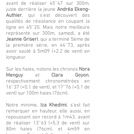
avant de réaliser 45’’47 sur 300m,
juste derrière la jeune
Andréa Ekeng-
Authier
, qui s’est découvert des
qualités de résistance en coupant la
ligne en 45’’20. Mais notre meilleure
représente sur 300m, samedi, a été
Jeanne Griseri
, qui a terminé 5ème de
la première série, en 44’’73, après
avoir sauté à 5m09 (+2,2 de vent) en
longueur.
Sur les haies, notons les chronos
Nora
Menguy
et
Clara Goyon
,
respectivement chronométrées en
16’’37 (+0,1 de vent), et 17’’76 (+0,1 de
vent) sur 100m haies (76cm).
Notre minime,
Iza Khedimi
, s’est fait
remarquer en hauteur, elle aussi, en
repoussant son record à 1m43, avant
de réaliser 13’’63 (+5,3 de vent) sur
80m haies (76cm), et 4m59 en