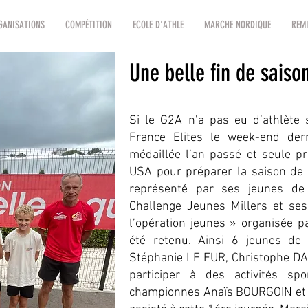
GANISATIONS
COMPÉTITION
ECOLE D'ATHLE
MARCHE NORDIQUE
REMI
Une belle fin de saison
Si le G2A n’a pas eu d’athlète
France Elites le week-end der
médaillée l’an passé et seule pr
USA pour préparer la saison de c
représenté par ses jeunes de l
Challenge Jeunes Millers et ses 
l’opération jeunes » organisée pa
été retenu. Ainsi 6 jeunes de 
Stéphanie LE FUR, Christophe D
participer à des activités sp
championnes Anaïs BOURGOIN et 