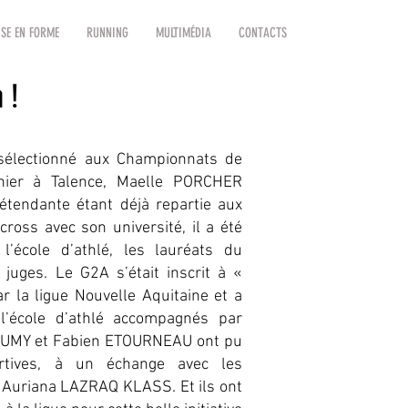
SE EN FORME
RUNNING
MULTIMÉDIA
CONTACTS
 !
 sélectionné aux Championnats de
nier à Talence, Maelle PORCHER
étendante étant déjà repartie aux
ross avec son université, il a été
’école d’athlé, les lauréats du
juges. Le G2A s’était inscrit à «
r la ligue Nouvelle Aquitaine et a
l’école d’athlé accompagnés par
AUMY et Fabien ETOURNEAU ont pu
ortives, à un échange avec les
Auriana LAZRAQ KLASS. Et ils ont