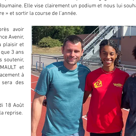
oumaine. Elle vise clairement un podium et nous lui souhai
 » et sortir la course de l’année.
rès avoir
nce Avenir,
 plaisir et
a que 3 ans
s soutenir,
IMAULT et
lacement à
e sera des
di 18 Août
a reprise.