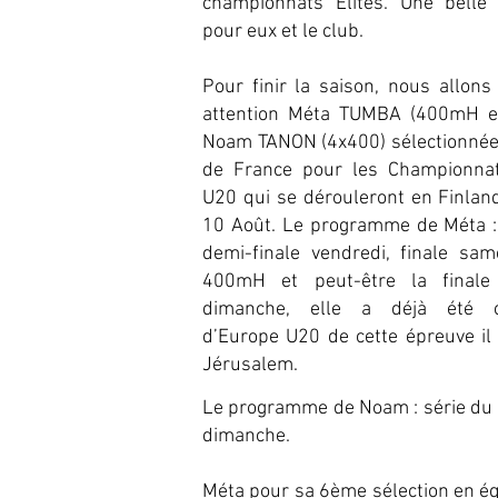
championnats Elites. Une belle s
pour eux et le club.
Pour finir la saison, nous allons
attention Méta TUMBA (400mH e
Noam TANON (4x400) sélectionnée
de France pour les Championna
U20 qui se dérouleront en Finlan
10 Août. Le programme de Méta : 
demi-finale vendredi, finale sam
400mH et peut-être la final
dimanche, elle a déjà été 
d’Europe U20 de cette épreuve il
Jérusalem.
Le programme de Noam : série du 4
dimanche.
Méta pour sa 6ème sélection en éq