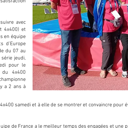
atisfaction
 suivre avec
t 4x400) et
s en équipe
ts d’Europe
de du 07 au
série jeudi,
edi pour le
e du 4x400
championne
 y a 2 ans à
x400 samedi et à elle de se montrer et convaincre pour éve
uipe de France a le meilleur temps des engagées et une p