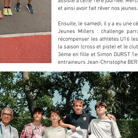
assisté à cette 1ére journée. Merci 
et ainsi avoir fait rêver nos jeunes.
Ensuite, le samedi, il y a eu une
Jeunes Millers : challenge parr
récompenser les athlètes U16 les
la saison (cross et piste) et le 
3ème en fille et Simon DURST 1er
entraineurs Jean-Christophe B