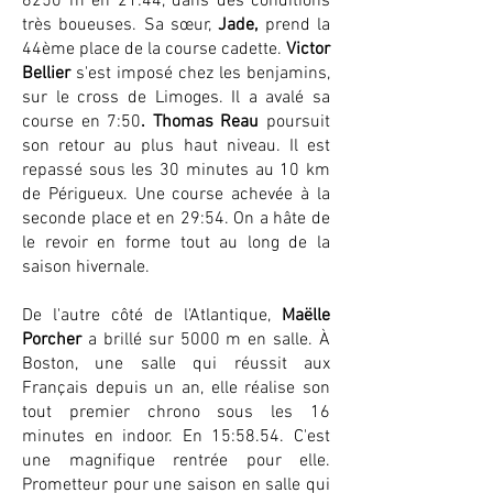
6250 m en 21:44, dans des conditions
très boueuses. Sa sœur,
Jade,
prend la
44ème place de la course cadette.
Victor
Bellier
s'est imposé chez les benjamins,
sur le cross de Limoges. Il a avalé sa
course en 7:50
. Thomas Reau
poursuit
son retour au plus haut niveau. Il est
repassé sous les 30 minutes au 10 km
de Périgueux. Une course achevée à la
seconde place et en 29:54. On a hâte de
le revoir en forme tout au long de la
saison hivernale.
De l'autre côté de l'Atlantique,
Maëlle
Porcher
a brillé sur 5000 m en salle. À
Boston, une salle qui réussit aux
Français depuis un an, elle réalise son
tout premier chrono sous les 16
minutes en indoor. En 15:58.54. C'est
une magnifique rentrée pour elle.
Prometteur pour une saison en salle qui