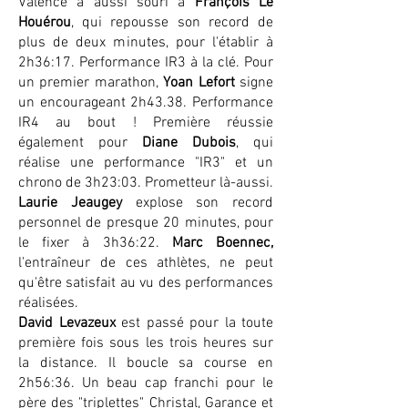
Valence a aussi souri à
François Le
Houérou
, qui repousse son record de
plus de deux minutes, pour l'établir à
2h36:17. Performance IR3 à la clé. Pour
un premier marathon,
Yoan Lefort
signe
un encourageant 2h43.38. Performance
IR4 au bout ! Première réussie
également pour
Diane Dubois
, qui
réalise une performance "IR3" et un
chrono de 3h23:03. Prometteur là-aussi.
Laurie Jeaugey
explose son record
personnel de presque 20 minutes, pour
le fixer à 3h36:22.
Marc Boennec,
l'entraîneur de ces athlètes, ne peut
qu'être satisfait au vu des performances
réalisées.
David Levazeux
est passé pour la toute
première fois sous les trois heures sur
la distance. Il boucle sa course en
2h56:36. Un beau cap franchi pour le
père des "triplettes" Christal, Garance et