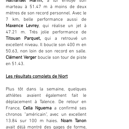
Nathanaël Marfin,
a lui envoyé son
marteau à 51.47 m à moins de deux
mètres de son record personnel. Avec le
7 km, belle performance aussi de
Maxence Levrey
, qui réalise un jet à
47.21 m. Très jolie performance de
Titouan Parquet,
qui a retrouvé un
excellent niveau. Il boucle son 400 m en
50.63, non loin de son record en salle.
Clément Verger
boucle son tour de piste
en 51.43.
Les résultats complets de Niort
Plus tôt dans la semaine, quelques
athlètes avaient également fait le
déplacement à Talence. De retour en
France,
Cella Nguema
a confirmé ses
chronos "américain", avec un excellent
13.84 sur 100 m haies.
Noam Tanon
avait déjà montré des gages de forme,